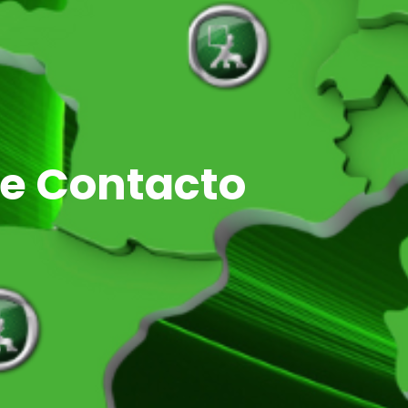
De Contacto