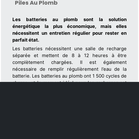
Piles Au Plomb
Les batteries au plomb sont la solution
énergétique la plus économique, mais elles
nécessitent un entretien régulier pour rester en
parfait état.
Les batteries nécessitent une salle de recharge
séparée et mettent de 8 à 12 heures à être
complètement chargées. Il est également
nécessaire de remplir régulièrement l’eau de la
batterie. Les batteries au plomb ont 1 500 cycles de
charge, et le moment idéal pour les recharger est
lorsque la charge restante est de 20 %.
Le plomb-acide convient à des processus
logistiques simples fondés sur des principes
d’économie circulaire.
Avantageux économiquement
98 % recyclable
Technologie éprouvée