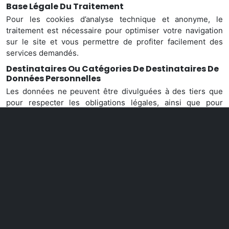
Base Légale Du Traitement
Pour les cookies d’analyse technique et anonyme, le
traitement est nécessaire pour optimiser votre navigation
sur le site et vous permettre de profiter facilement des
services demandés.
Destinataires Ou Catégories De Destinataires De
Données Personnelles
Les données
ne peuvent être divulguées à des tiers que
pour respecter les obligations légales, ainsi que pour
satisfaire les choix et/ou demandes éventuelles de
l’utilisateur. Les données ne seront pas divulguées à
d’autres fins.
Personnes Autorisées À Traiter Des Données
Les données ne seront traitées que par des personnes
spécialement autorisées et désignées.
Droits De La Personne Concernée
Les utilisateurs disposent de tous les droits prévus par le
Règlement européen, y compris le droit d’accéder à leurs
données personnelles, leur rectification, suppression,