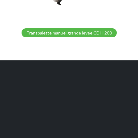
Transpalette manuel grande levée CE-H 200
PORTAIL POUR LES REVENDEURS
AUTORISÉS
Extranet CMHE
Mentions légales et politique de confidentialité
Politique relative aux cookies